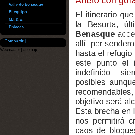
Aneto con guía
Valle de Benasque
El equipo
El itinerario q
M.I.D.E.
la Besurta, ú
Enlaces
Benasque
acces
Compartir |
allí, por sende
Webmaster
|
sitemap
hasta el refugio
este punto el 
indefinido sie
posibles aunque
recomendables
objetivo será alc
Esta brecha en l
nos permitirá c
caos de bloque