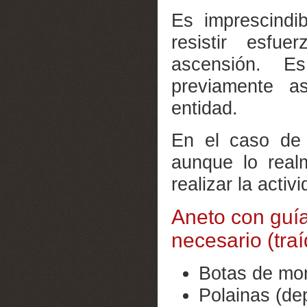
Es imprescindi
resistir esfu
ascensión. E
previamente a
entidad.
En el caso de
aunque lo real
realizar la activ
Aneto con guía
necesario (traí
Botas de mo
Polainas (de