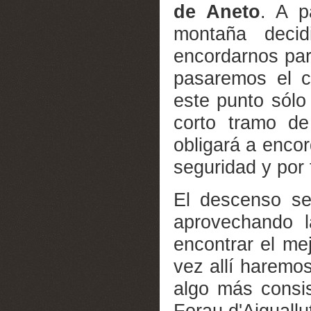
de Aneto
. A p
montaña decid
encordarnos par
pasaremos el c
este punto sólo
corto tramo de
obligará a enco
seguridad y por 
El descenso se 
aprovechando l
encontrar el me
vez allí haremo
algo más consis
Forau d'Aiguallu