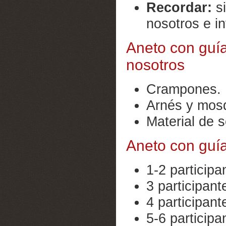
Recordar:
s
nosotros e in
Aneto con guía
nosotros
Crampones.
Arnés y mos
Material de s
Aneto con guía
1-2 participa
3 participant
4 participant
5-6 participa